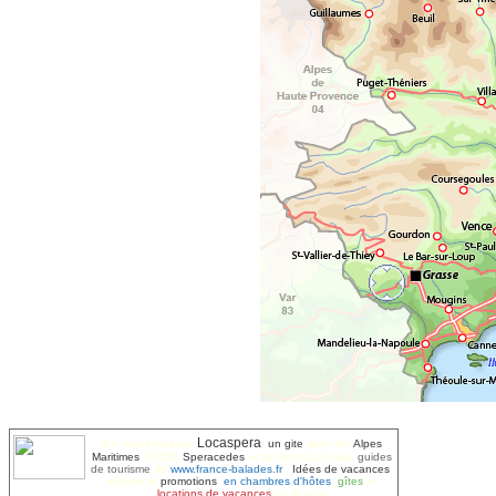
Locaspera
En savoir plus sur
,
un gite
dans les
Alpes
Maritimes
, 06530
Speracedes
et sur les plus beaux
guides
de tourisme
de
www.france-balades.fr
:
Idées de vacances
,
séjours et
promotions
,
en chambres d'hôtes
,
gîtes
et
locations de vacances
en France