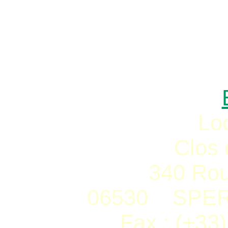
Lo
Clos 
340 Rou
06530 SPER
Fax : (+33